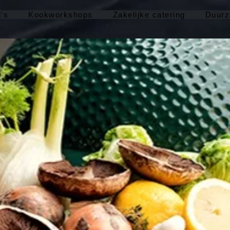
's
Kookworkshops
Zakelijke catering
Duur