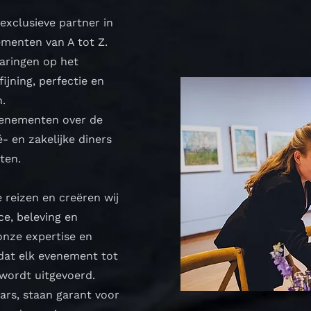
 exclusieve partner in
ementen van A tot Z.
varingen op het
ijning, perfectie en
n.
evenementen over de
- en zakelijke diners
ten.
 reizen en creëren wij
ce, beleving en
nze expertise en
 dat elk evenement tot
 wordt uitgevoerd.
tars, staan garant voor