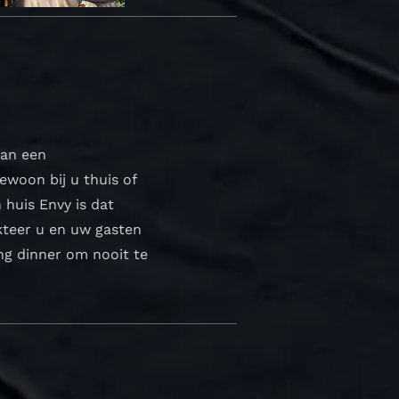
van een
woon bij u thuis of
 huis Envy is dat
kteer u en uw gasten
ng dinner om nooit te