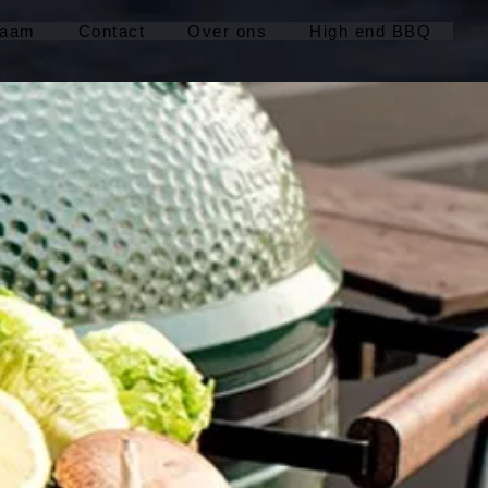
zaam
Contact
Over ons
High end BBQ