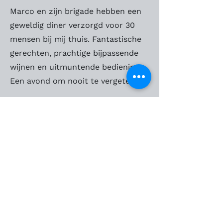
Marco en zijn brigade hebben een
geweldig diner verzorgd voor 30
mensen bij mij thuis. Fantastische
gerechten, prachtige bijpassende
wijnen en uitmuntende bediening.
Een avond om nooit te vergeten.
Joyce Engelshove
2 reviews
2 maanden geleden
Ter plaatse eten | Diner | € 100+