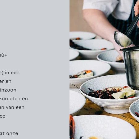
00+
e( in een
er en
einzoon
kon eten en
ten van een
rco
dat onze