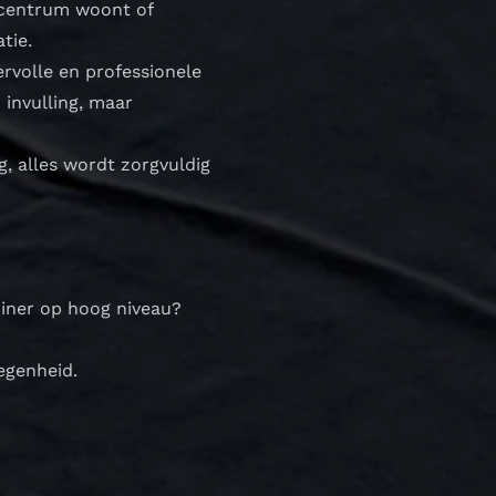
t centrum woont of
tie.
ervolle en professionele
invulling, maar
g, alles wordt zorgvuldig
diner op hoog niveau?
egenheid.