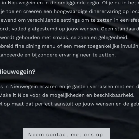
g in Nieuwegein en in de omliggende regio. Of je nu in he
je toe en creëren een hoogwaardige dinerervaring op loca
 gewend om verschillende settings om te zetten in een sfe
wordt volledig afgestemd op jouw wensen. Geen standaard 
 wordt gehouden met smaak, seizoen en gelegenheid.
ebreid fine dining menu of een meer toegankelijke invullin
nceerde en bijzondere ervaring neer te zetten.
 Nieuwegein?
uis in Nieuwegein ervaren en je gasten verrassen met een 
ake it Nice voor de mogelijkheden en beschikbaarheid.
l op maat dat perfect aansluit op jouw wensen en de gel
Neem contact met ons op