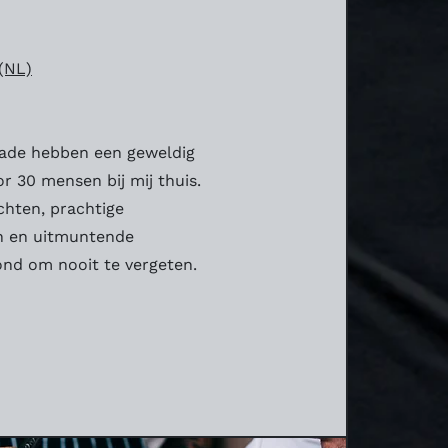
(NL)
gade hebben een geweldig
r 30 mensen bij mij thuis.
chten, prachtige
en en uitmuntende
ond om nooit te vergeten.