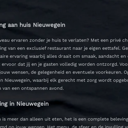
ning aan huis Nieuwegein
iveau ervaren zonder je huis te verlaten? Met een privé c
ving van een exclusief restaurant naar je eigen eettafel. 
aire ervaring waarbij alles draait om smaak, aandacht en
 ervoor dat jij en je gasten volledig worden ontzorgd. V
jouw wensen, de gelegenheid en eventuele voorkeuren. Op
 in Nieuwegein, waarbij elk gerecht met zorg wordt opgeb
en van een ontspannen avond.
ning in Nieuwegein
 is meer dan alleen uit eten, het is een complete beleving
emd op jouw wensen. Het menu, de sfeer en de invulling