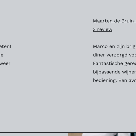
Maarten de Bruin 
3 review
eten!
Marco en zijn bri
ie
diner verzorgd voo
 weer
Fantastische gere
bijpassende wijn
bediening. Een av