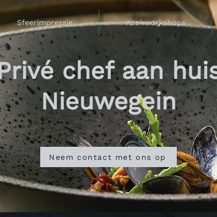
Sfeerimpressie
Kookworkshops
Privé chef aan hui
Nieuwegein
Neem contact met ons op