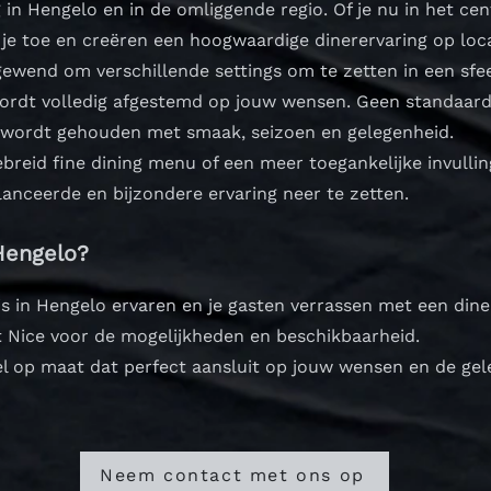
g in Hengelo en in de omliggende regio. Of je nu in het c
je toe en creëren een hoogwaardige dinerervaring op loca
 gewend om verschillende settings om te zetten in een sfe
wordt volledig afgestemd op jouw wensen. Geen standaard 
 wordt gehouden met smaak, seizoen en gelegenheid.
ebreid fine dining menu of een meer toegankelijke invullin
nceerde en bijzondere ervaring neer te zetten.
Hengelo?
uis in Hengelo ervaren en je gasten verrassen met een di
 Nice voor de mogelijkheden en beschikbaarheid.
l op maat dat perfect aansluit op jouw wensen en de gel
Neem contact met ons op