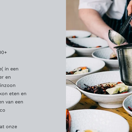
00+
e( in een
er en
einzoon
kon eten en
ten van een
rco
dat onze