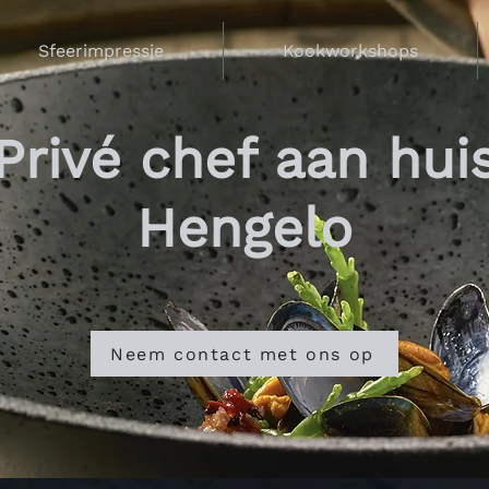
Sfeerimpressie
Kookworkshops
Privé chef aan hui
Hengelo
Neem contact met ons op