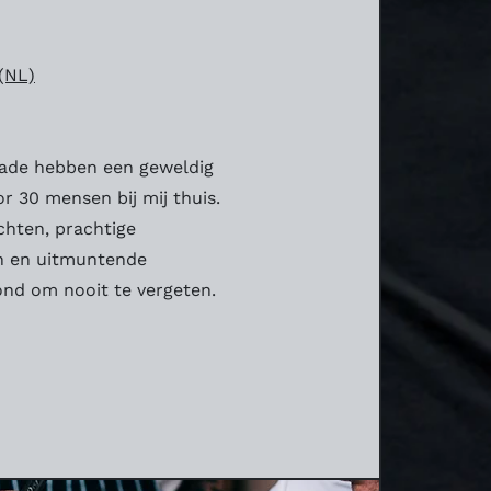
(NL)
gade hebben een geweldig
r 30 mensen bij mij thuis.
chten, prachtige
en en uitmuntende
ond om nooit te vergeten.