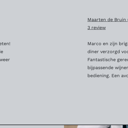
Maarten de Bruin 
3 review
eten!
Marco en zijn bri
ie
diner verzorgd voo
 weer
Fantastische gere
bijpassende wijn
bediening. Een av