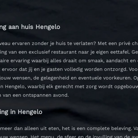
ing aan huis Hengelo
iveau ervaren zonder je huis te verlaten? Met een privé ch
ving van een exclusief restaurant naar je eigen eettafel. 
aire ervaring waarbij alles draait om smaak, aandacht en
 ervoor dat jij en je gasten volledig worden ontzorgd. V
jouw wensen, de gelegenheid en eventuele voorkeuren. Op
 in Hengelo, waarbij elk gerecht met zorg wordt opgebouw
en van een ontspannen avond.
ing in Hengelo
s meer dan alleen uit eten, het is een complete beleving. 
ouw wensen. Het menu, de sfeer en de invulling van de a